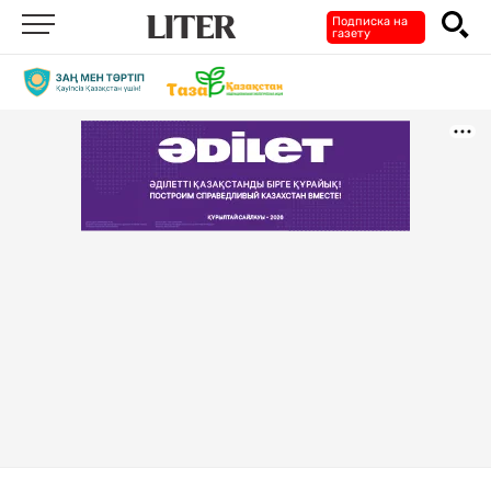
Подписка на
газету