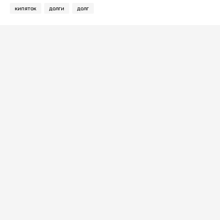
кипяток
долги
долг