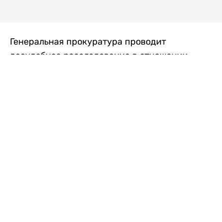
Генеральная прокуратура проводит
досудебное расследование в отношении
преступной группы, длительное время
занимавшейся экономической контрабандой
товаров из Китая в Казахстан, передает
Liter.kz
со ссылкой на Генпрокуратуру РК.
"Следствием установлено, что из 37
компаний, только по двум
аффилированным предприятиям
"Metlink" и "Urban Green" участниками
ОПГ причинен ущерб государству
свыше 2,7 млрд тенге", - говорится в
сообщении.