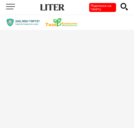
Подписка на
газету