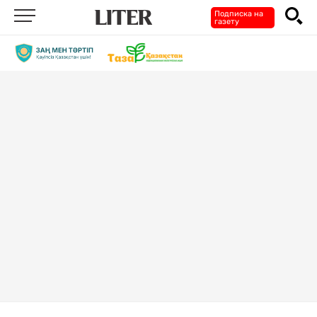
Подписка на
газету