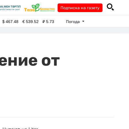
Подписка на газету
Погода
$
467.48
€
539.52
₽
5.73
ение от