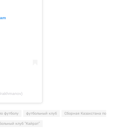
ram
drakhmanov)
по футболу
футбольный клуб
Сборная Казахстана по
больный клуб “Кайрат”