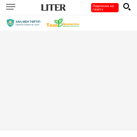
Подписка на
газету