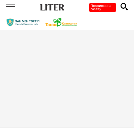
Подписка на
газету