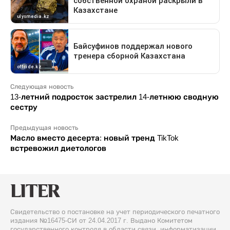
Следующая новость
13-летний подросток застрелил 14-летнюю сводную
сестру
Предыдущая новость
Масло вместо десерта: новый тренд TikTok
встревожил диетологов
Свидетельство о постановке на учет периодического печатного
издания №16475-СИ от 24.04.2017 г. Выдано Комитетом
государственного контроля в области связи, информатизации