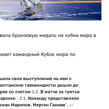
вала бронзовую медаль на кубке мира в
имает командный Кубок мира по
шила свое выступление на нем с
ахстанские таеквондисты дошли до
ее со счетом 1:2. В матче за третье
арокко - 2:1. Команду представляли
хман Марипов, Мерген Ганиев", —