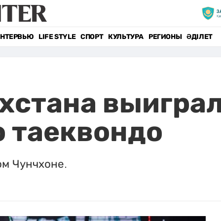
НТЕРВЬЮ
LIFE STYLE
СПОРТ
КУЛЬТУРА
РЕГИОНЫ
ӘДІЛЕТ
хстана выигра
о таеквондо
м Чунчхоне.