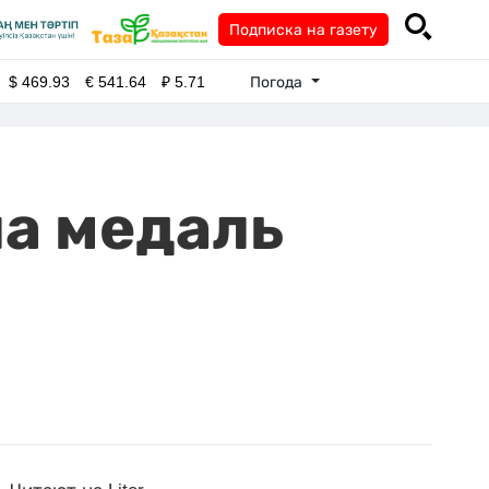
Подписка на газету
Погода
$
469.93
€
541.64
₽
5.71
ла медаль