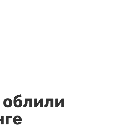
 облили
нге