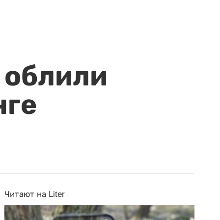
 облили
нге
Читают на Liter