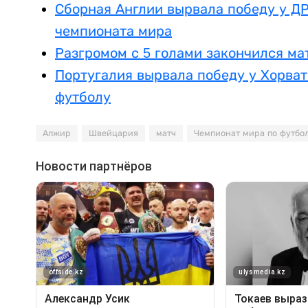
Сборная Англии вырвала победу у ДР
чемпионата мира
Разгромом с 5 голами закончился ма
Португалия вырвала победу у Хорват
футболу
Алжир
Швейцария
матч
Чемпионат мира по футбо