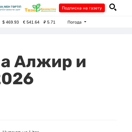
Подписка на газету
Погода
$
469.93
€
541.64
₽
5.71
а Алжир и
2026