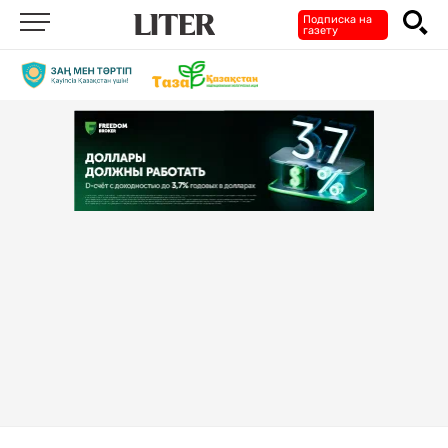
Подписка на
газету