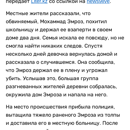
передает
Liter.kz
со ссылкой на
news9live
.
Местные жители рассказали, что
обвиняемый, Мохаммад Эмроз, похитил
школьницу и держал ее взаперти в своем
доме два дня. Семья искала ее повсюду, но не
смогла найти никаких следов. Спустя
несколько дней девочка вернулась домой и
рассказала о случившемся. Она сообщила,
что Эмроз держал ее в плену и угрожал
убить. Услышав это, большая группа
разгневанных жителей деревни собралась,
окружила дом Эмроза и напала на него.
На место происшествия прибыла полиция,
вытащила тяжело раненого Эмроза из толпы
и доставила его в местную больницу. После