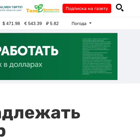
Подписка на газету
Погода
$
471.98
€
543.39
₽
5.82
адлежать
р