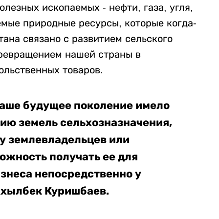
езных ископаемых - нефти, газа, угля,
емые природные ресурсы, которые когда-
тана связано с развитием сельского
 превращением нашей страны в
ольственных товаров.
наше будущее поколение имело
нию земель сельхозназначения,
 у землевладельцев или
ожность получать ее для
изнеса непосредственно у
Ахылбек Куришбаев.