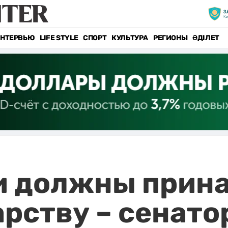
НТЕРВЬЮ
LIFE STYLE
СПОРТ
КУЛЬТУРА
РЕГИОНЫ
ӘДІЛЕТ
и должны прин
арству – сенато