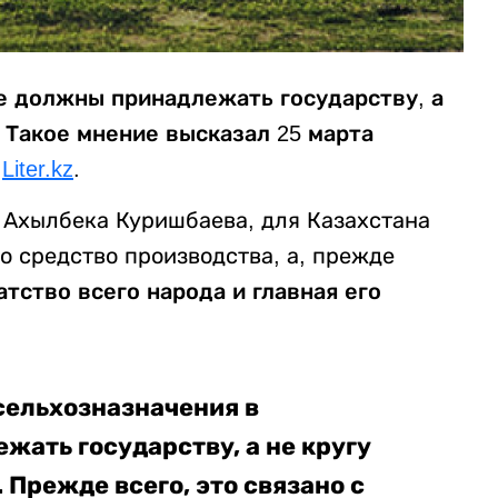
е должны принадлежать государству, а
. Такое мнение высказал 25 марта
т
Liter.kz
.
 Ахылбека Куришбаева, для Казахстана
то средство производства, а, прежде
атство всего народа и главная его
сельхозназначения в
ать государству, а не кругу
 Прежде всего, это связано с