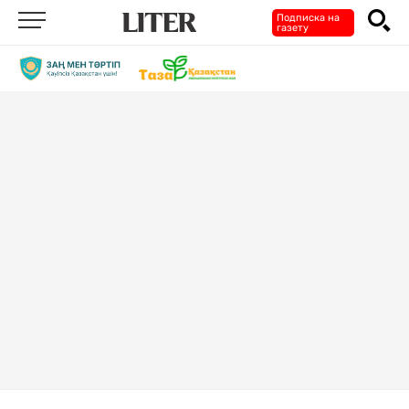
Подписка на
газету