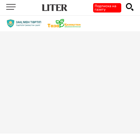
Подписка на
газету