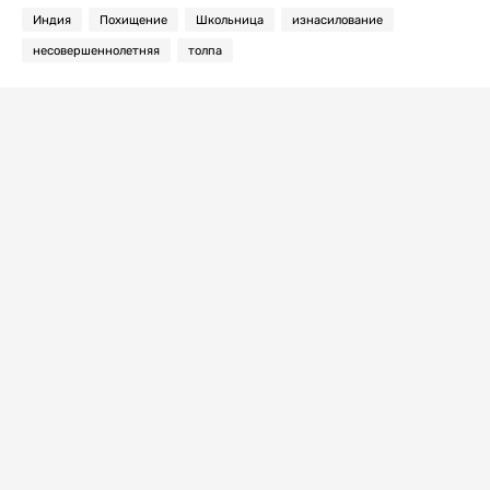
Индия
Похищение
Школьница
изнасилование
несовершеннолетняя
толпа