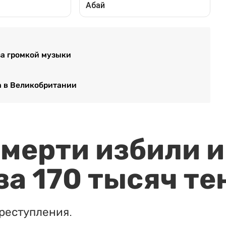
за громкой музыки
а в Великобритании
мерти избили и
за 170 тысяч те
реступления.