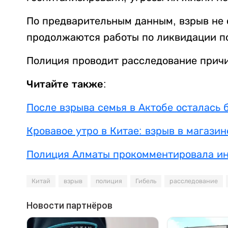
По предварительным данным, взрыв не с
продолжаются работы по ликвидации п
Полиция проводит расследование причи
Читайте также:
После взрыва семья в Актобе осталась 
Кровавое утро в Китае: взрыв в магази
Полиция Алматы прокомментировала ин
Китай
взрыв
полиция
Гибель
расследование