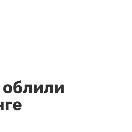
 облили
нге