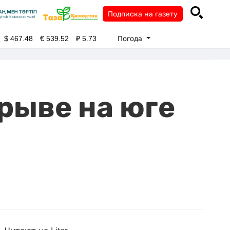
Подписка на газету
Погода
$
467.48
€
539.52
₽
5.73
рыве на юге