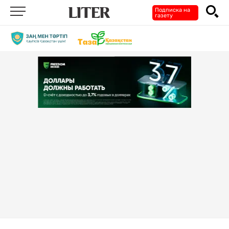
Подписка на
газету