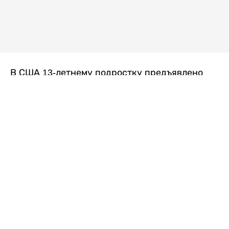
В США 13-летнему подростку предъявлено
обвинение в убийстве второй степени после
гибели его 14-летней сводной сестры. По
версии следствия, трагедия произошла
вскоре после ссоры между детьми, передает
Liter.kz
со ссылкой на
kmph.com
.
Как сообщили в полиции, девочка получила
огнестрельное ранение в голову. Она
скончалась от полученных травм.
Во время происшествия в доме находились