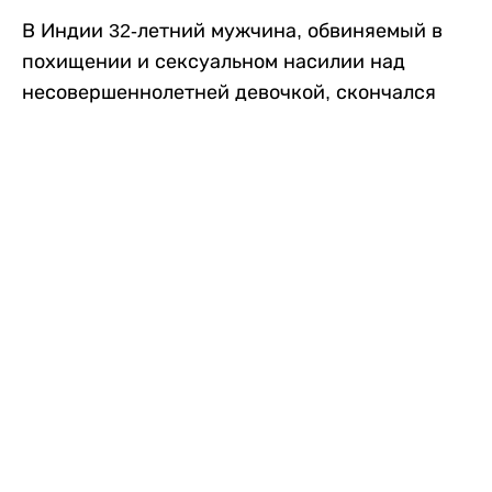
В Индии 32-летний мужчина, обвиняемый в
похищении и сексуальном насилии над
несовершеннолетней девочкой, скончался
после того, как разъяренная толпа жестоко
избила его в. Полиция сообщила об аресте
восьми человек, причастных к нападению,
передает
Liter.kz
со ссылкой на
news9live
.
Местные жители рассказали, что
обвиняемый, Мохаммад Эмроз, похитил
школьницу и держал ее взаперти в своем
доме два дня. Семья искала ее повсюду, но не
смогла найти никаких следов. Спустя
несколько дней девочка вернулась домой и
рассказала о случившемся. Она сообщила,
что Эмроз держал ее в плену и угрожал