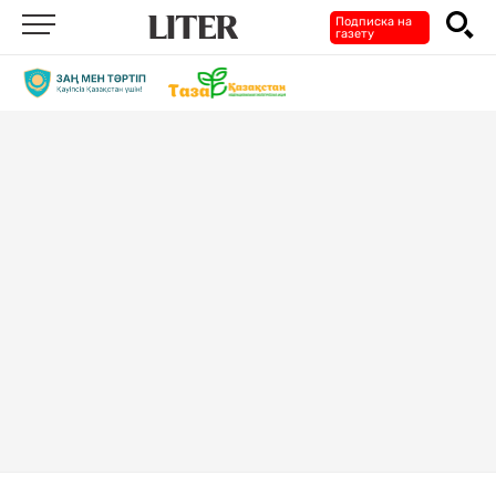
Подписка на
газету