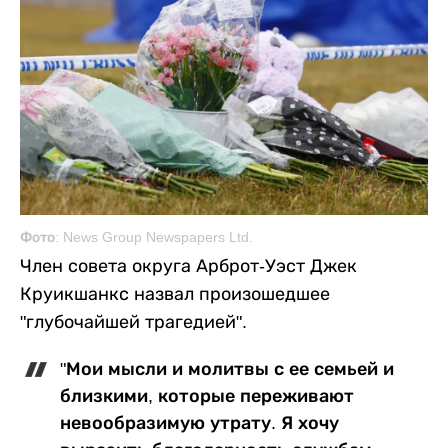
Фото: News Group Newspapers Ltd.
Член совета округа Арброт-Уэст Джек
Круикшанкс назвал произошедшее
"глубочайшей трагедией".
"Мои мысли и молитвы с ее семьей и
близкими, которые переживают
невообразимую утрату. Я хочу