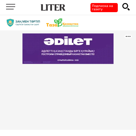
Подписка на
газету