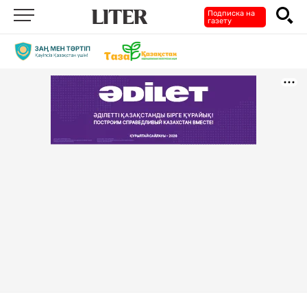
Подписка на
газету