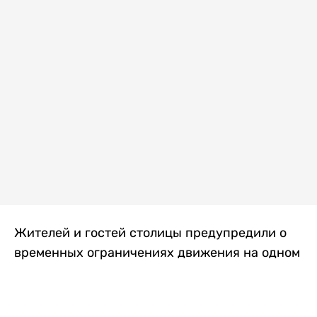
Жителей и гостей столицы предупредили о
временных ограничениях движения на одном
из самых загруженных проспектов города.
Причиной станут дорожные работы, которые
продлятся два дня, передает
Liter.kz
.