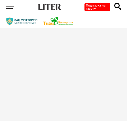
Подписка на
газету