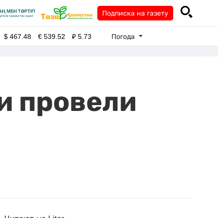
Подписка на газету
Погода
$
467.48
€
539.52
₽
5.73
и провели