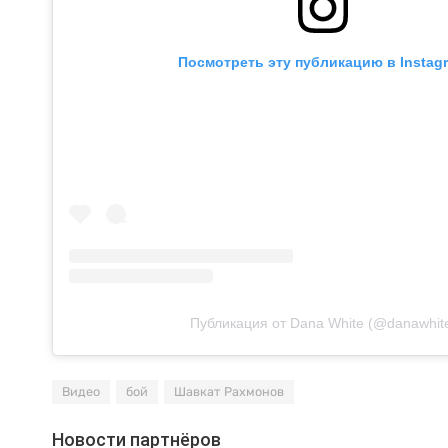
Посмотреть эту публикацию в Instag
Публикация от Dana White (@danawhit
Видео
бой
Шавкат Рахмонов