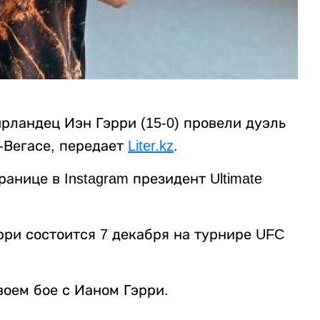
ирландец Иэн Гэрри (15-0) провели дуэль
-Вегасе, передает
Liter.kz
.
анице в Instagram президент Ultimate
ри состоится 7 декабря на турнире UFC
воем бое с Ианом Гэрри.