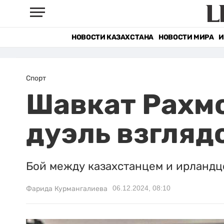
НОВОСТИ КАЗАХСТАНА
НОВОСТИ МИРА
И
Спорт
Шавкат Рахмо
дуэль взгляд
Бой между казахстанцем и ирландце
06.12.2024, 08:10
Фарида Курмангалиева