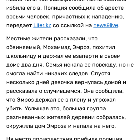
избила его в. Полиция сообщила об аресте
восьми человек, причастных к нападению,
передает
Liter.kz
со ссылкой на
news9live
.
Местные жители рассказали, что
обвиняемый, Мохаммад Эмроз, похитил
школьницу и держал ее взаперти в своем
доме два дня. Семья искала ее повсюду, но не
смогла найти никаких следов. Спустя
несколько дней девочка вернулась домой и
рассказала о случившемся. Она сообщила,
что Эмроз держал ее в плену и угрожал
убить. Услышав это, большая группа
разгневанных жителей деревни собралась,
окружила дом Эмроза и напала на него.
На место происшествия прибыла полиция,