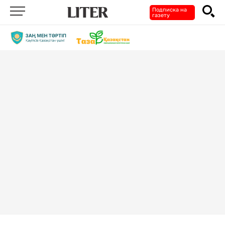
Подписка на
газету