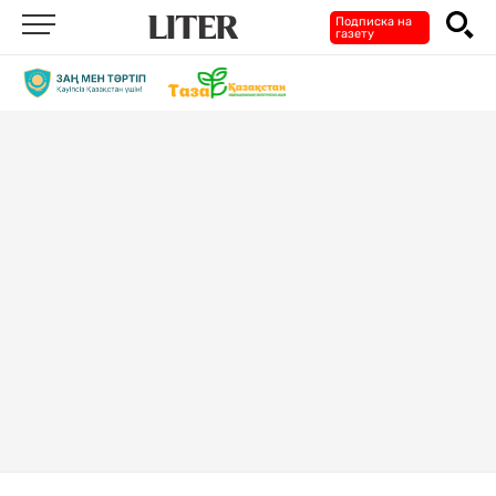
Подписка на
газету