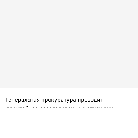
Генеральная прокуратура проводит
досудебное расследование в отношении
преступной группы, длительное время
занимавшейся экономической контрабандой
товаров из Китая в Казахстан, передает