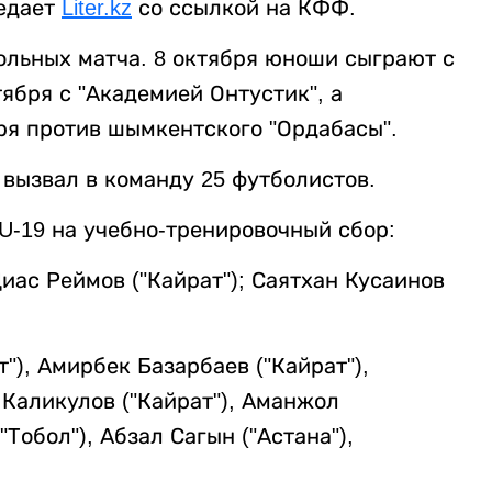
редает
Liter.kz
со ссылкой на КФФ.
ольных матча. 8 октября юноши сыграют с
тября с "Академией Онтустик", а
ря против шымкентского "Ордабасы".
вызвал в команду 25 футболистов.
U-19 на учебно-тренировочный сбор:
иас Реймов ("Кайрат"); Саятхан Кусаинов
"), Амирбек Базарбаев ("Кайрат"),
 Каликулов ("Кайрат"), Аманжол
Тобол"), Абзал Сагын ("Астана"),