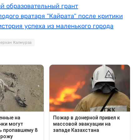
й образовательный грант
одого вратаря "Кайрата" после критики
история успеха из маленького города
ерхан Калмурза