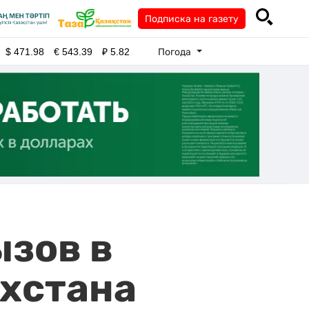
Подписка на газету
Погода
$
471.98
€
543.39
₽
5.82
ызов в
хстана