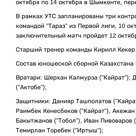
октября по 14 октября в Шымкенте, пе
В рамках УТС запланированы три контр
командой "Тараз" из Первой лиги, 10 ок
заключительный матч пройдет 12 октяб
Старший тренер команды Кирилл Кекер 
Состав юношеской сборной Казахстана 
Вратари: Шерхан Калмурза ("Кайрат"); Д
("Актобе");
Защитники: Данияр Ташполатов ("Кайрат
Раимбек Кенесбеков ("Кайрат"), Акежан
Бакытжанов ("Тобол"), Иван Пивоваров ("
Темирлан Торебек ("Иртыш");