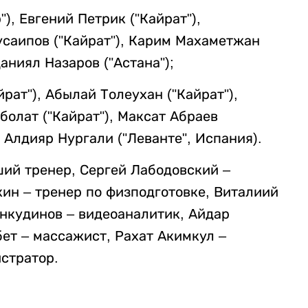
), Евгений Петрик ("Кайрат"),
усаипов ("Кайрат"), Карим Махаметжан
Даниял Назаров ("Астана");
ат"), Абылай Толеухан ("Кайрат"),
болат ("Кайрат"), Максат Абраев
, Алдияр Нургали ("Леванте", Испания).
ший тренер, Сергей Лабодовский –
кин – тренер по физподготовке, Виталиий
Анкудинов – видеоаналитик, Айдар
ет – массажист, Рахат Акимкул –
стратор.