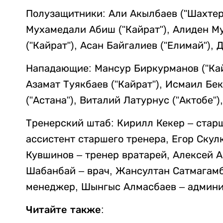
Полузащитники: Али Акылбаев ("Шахтер"
Мухамедали Абиш ("Кайрат"), Алиден М
("Кайрат"), Асан Байгалиев ("Елимай"), 
Нападающие: Мансур Биркурманов ("Кайр
Азамат Туякбаев ("Кайрат"), Исмаил Бек
("Астана"), Виталий Латурнус ("Актобе")
Тренерский штаб: Кирилл Кекер – стар
ассистент старшего тренера, Егор Скул
Кувшинов – тренер вратарей, Алексей 
Шабанбай – врач, Жансултан Сатмагамб
менеджер, Шынгыс Алмасбаев – админи
Читайте также: