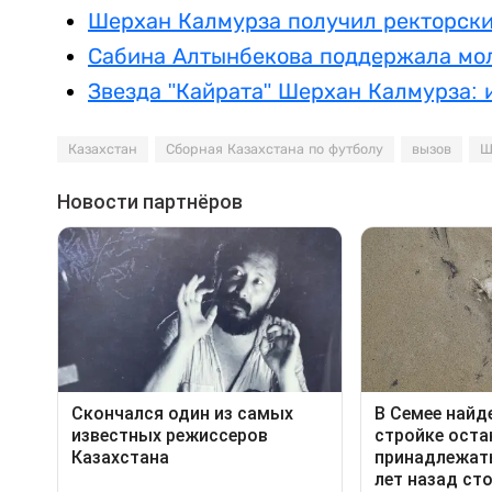
Шерхан Калмурза получил ректорски
Сабина Алтынбекова поддержала мол
Звезда "Кайрата" Шерхан Калмурза: 
Казахстан
Сборная Казахстана по футболу
вызов
Ш