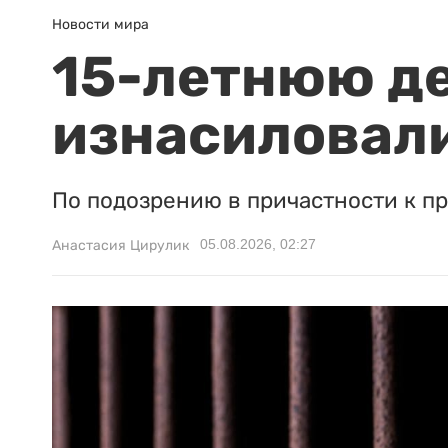
Новости мира
15-летнюю д
изнасиловали
По подозрению в причастности к п
05.08.2026, 02:27
Анастасия Цирулик