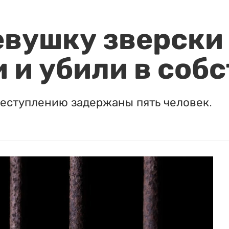
евушку зверски
 и убили в соб
реступлению задержаны пять человек.