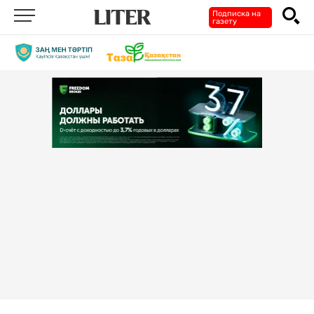
Подписка на
газету