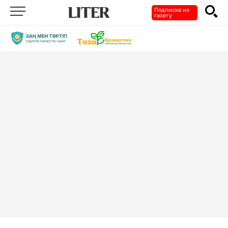
Подписка на
газету