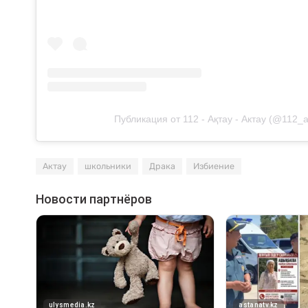
Публикация от 112 - Ақтау - Актау (@112_a
Актау
школьники
Драка
Избиение