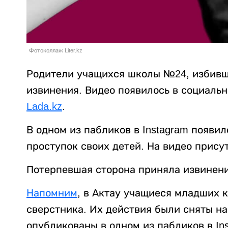
Фотоколлаж Liter.kz
Родители учащихся школы №24, избивш
извинения. Видео появилось в социальн
Lada.kz
.
В одном из пабликов в Instagram появил
проступок своих детей. На видео прису
Потерпевшая сторона приняла извинени
Напомним
, в Актау учащиеся младших 
сверстника. Их действия были сняты н
опубликованы в одном из пабликов в Ins