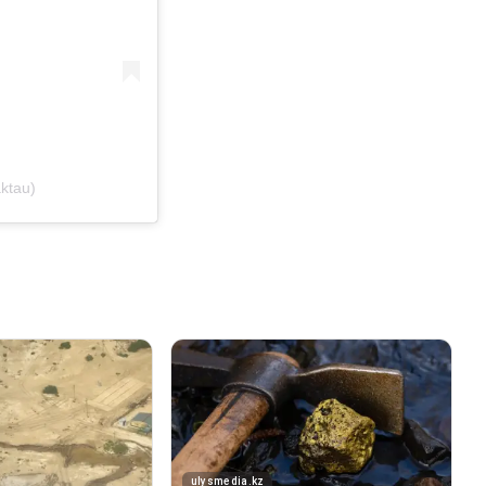
ktau)