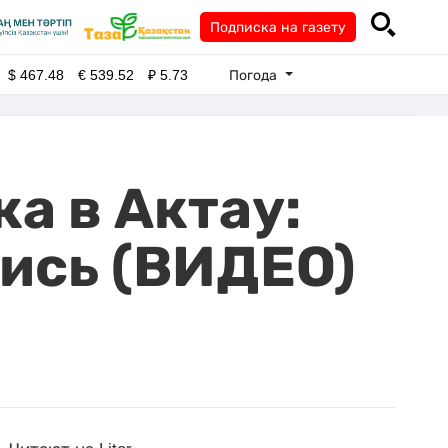
Подписка на газету
Погода
$
467.48
€
539.52
₽
5.73
а в Актау:
ись (ВИДЕО)