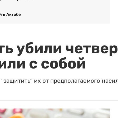
й в Актобе
ть убили четвер
или с собой
"защитить" их от предполагаемого насил