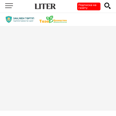
Подписка на
газету