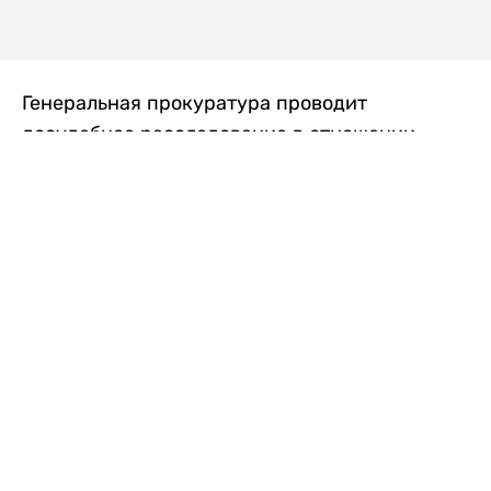
Генеральная прокуратура проводит
досудебное расследование в отношении
преступной группы, длительное время
занимавшейся экономической контрабандой
товаров из Китая в Казахстан, передает
Liter.kz
со ссылкой на Генпрокуратуру РК.
"Следствием установлено, что из 37
компаний, только по двум
аффилированным предприятиям
"Metlink" и "Urban Green" участниками
ОПГ причинен ущерб государству
свыше 2,7 млрд тенге", - говорится в
сообщении.