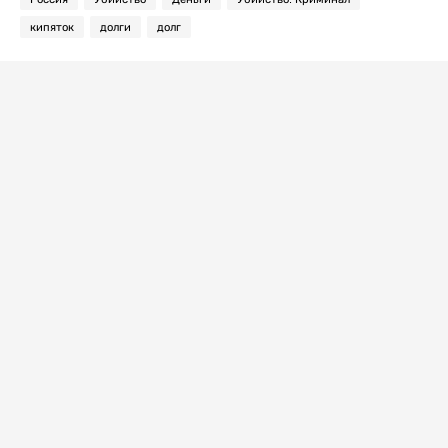
кипяток
долги
долг