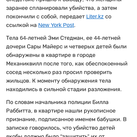
заранее спланировали убийства, а затем
покончили с собой, передает
Liter.kz
со
ссылкой на
New York Post
.
Тела 64-летней Эми Стедман, ее 44-летней
дочери Сары Майерс и четверых детей были
обнаружены в квартире в городе
Механиквилл после того, как обеспокоенный
сосед несколько раз просил проверить
жильцов. К моменту обнаружения тела
находились в сильной стадии разложения.
По словам начальника полиции Билла
Раббитта, в квартире нашли рукописное
признание, подписанное именем бабушки. В
записке говорилось, что убийство детей
якобы должно было "защитить” их от