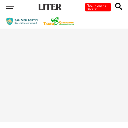
Подписка на
газету