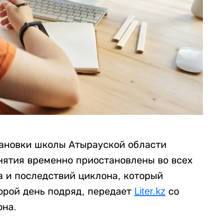
тановки школы Атырауской области
нятия временно приостановлены во всех
а и последствий циклона, который
орой день подряд, передает
Liter.kz
со
она.