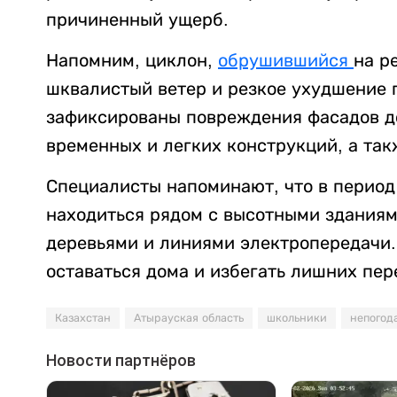
причиненный ущерб.
Напомним, циклон,
обрушившийся
на р
шквалистый ветер и резкое ухудшение 
зафиксированы повреждения фасадов до
временных и легких конструкций, а та
Специалисты напоминают, что в период
находиться рядом с высотными здания
деревьями и линиями электропередачи
оставаться дома и избегать лишних пе
Казахстан
Атырауская область
школьники
непогод