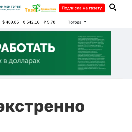
Подписка на газету
Погода
$
469.85
€
542.16
₽
5.78
экстренно