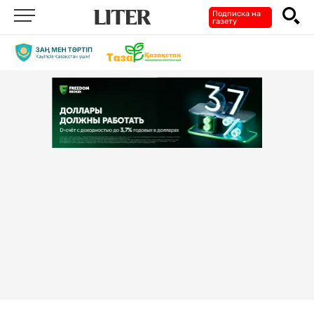
Подписка на
газету