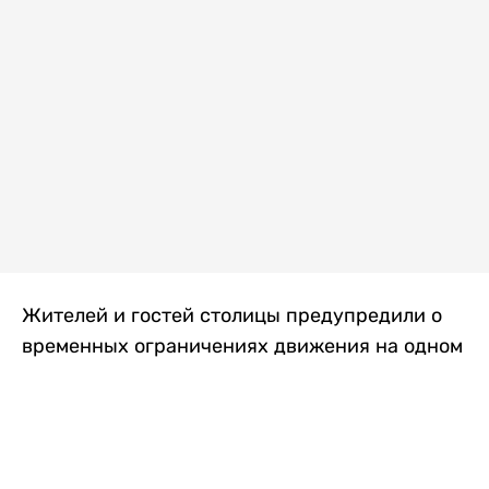
Жителей и гостей столицы предупредили о
временных ограничениях движения на одном
из самых загруженных проспектов города.
Причиной станут дорожные работы, которые
продлятся два дня, передает
Liter.kz
.
По информации городских служб, с 7 по 8