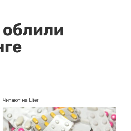
 облили
нге
Читают на Liter