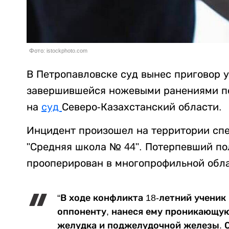
Фото: istockphoto.com
В Петропавловске суд вынес приговор 
завершившейся ножевыми ранениями п
на
суд
Северо-Казахстанский области.
Инцидент произошел на территории сп
"Средняя школа № 44". Потерпевший по
прооперирован в многопрофильной обла
“В ходе конфликта 18-летний ученик
оппоненту, нанеся ему проникающу
желудка и поджелудочной железы. 