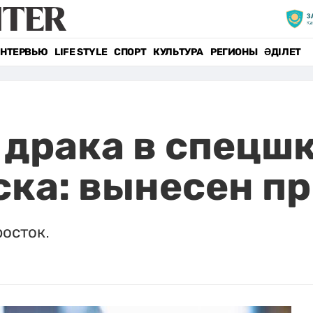
НТЕРВЬЮ
LIFE STYLE
СПОРТ
КУЛЬТУРА
РЕГИОНЫ
ӘДІЛЕТ
драка в спецш
ка: вынесен п
осток.