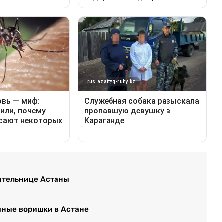
жительнице Астаны
яные воришки в Астане