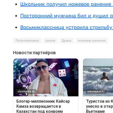
Школьник получил ножевое ранение 
Посторонний мужчина бил и душил р
Восьмиклассница устроила стрельбу
Петропавловск
школа
Драка
ножевое ранение