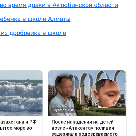
во время драки в Актюбинской области
ебенка в школе Алматы
 из дробовика в школе