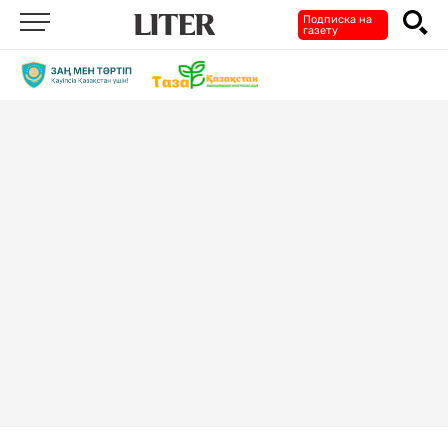
Подписка на
газету