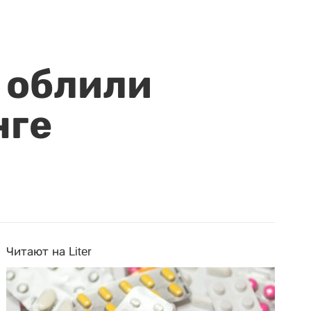
 облили
нге
Читают на Liter