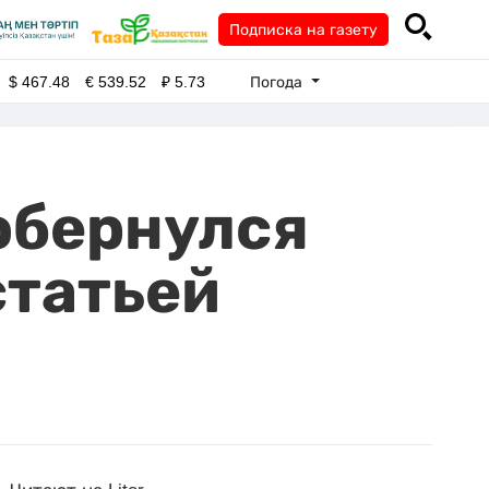
Подписка на газету
Погода
$
467.48
€
539.52
₽
5.73
обернулся
статьей