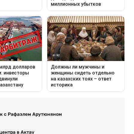
ок с Рафаэлем Арутюняном
центра в Актау