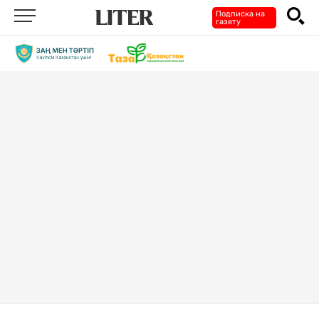
Подписка на
газету