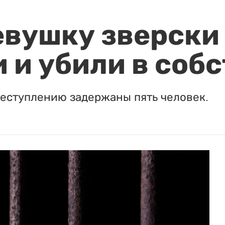
евушку зверски
 и убили в соб
реступлению задержаны пять человек.