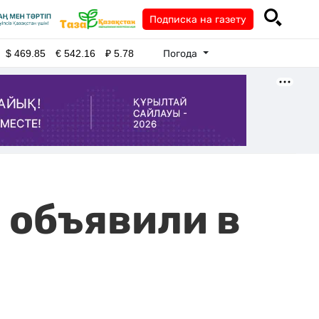
Подписка на газету
Погода
$
469.85
€
542.16
₽
5.78
 объявили в