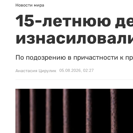
Новости мира
15-летнюю д
изнасиловали
По подозрению в причастности к п
05.08.2026, 02:27
Анастасия Цирулик