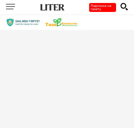
Подписка на
газету