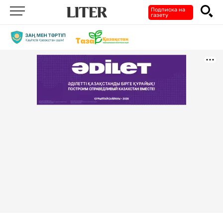
Подписка на
газету