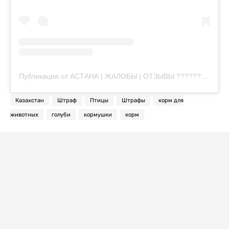
Публикация от АСТАНА | ЖАЛОБЫ | ОТЗЫВЫ ????????????️ (@zhaloby.astana)
Казахстан
Штраф
Птицы
Штрафы
корм для
животных
голуби
кормушки
корм