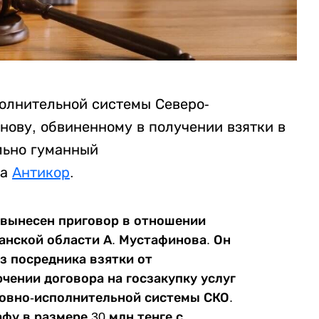
олнительной системы Северо-
нову, обвиненному в получении взятки в
льно гуманный
на
Антикор
.
 вынесен приговор в отношении
анской области А. Мустафинова. Он
з посредника взятки от
чении договора на госзакупку услуг
ловно-исполнительной системы СКО.
фу в размере 30 млн тенге с