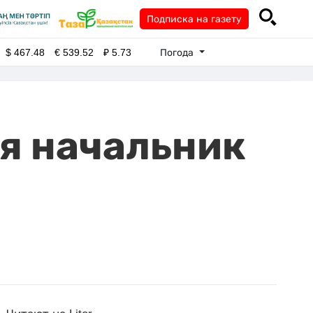
Подписка на газету
Погода
$
467.48
€
539.52
₽
5.73
я начальник