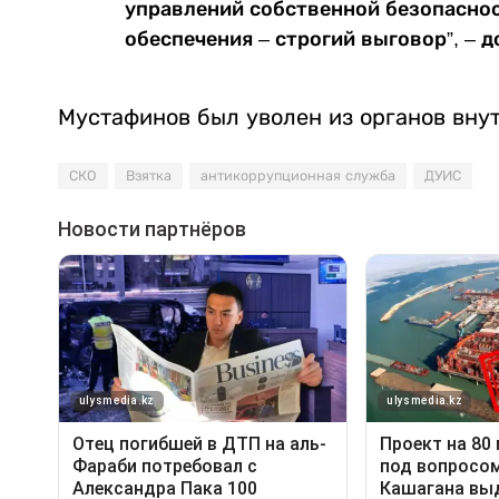
управлений собственной безопаснос
обеспечения – строгий выговор”, – 
Мустафинов был уволен из органов вну
СКО
Взятка
антикоррупционная служба
ДУИС