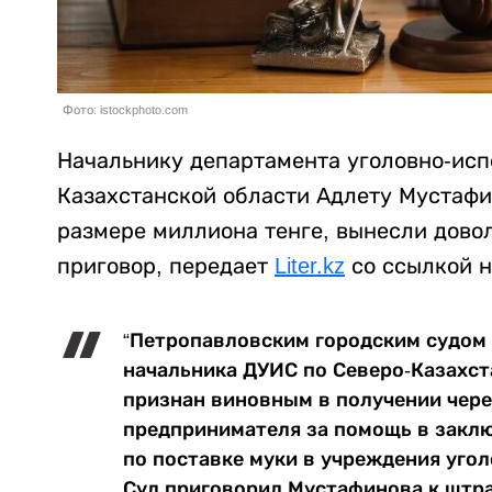
Фото: istockphoto.com
Начальнику департамента уголовно-исп
Казахстанской области Адлету Мустафи
размере миллиона тенге, вынесли дово
приговор, передает
Liter.kz
со ссылкой 
“Петропавловским городским судом
начальника ДУИС по Северо-Казахст
признан виновным в получении чере
предпринимателя за помощь в заклю
по поставке муки в учреждения уго
Суд приговорил Мустафинова к штра