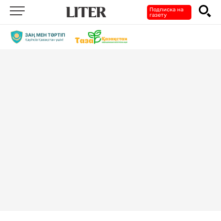
Подписка на
газету