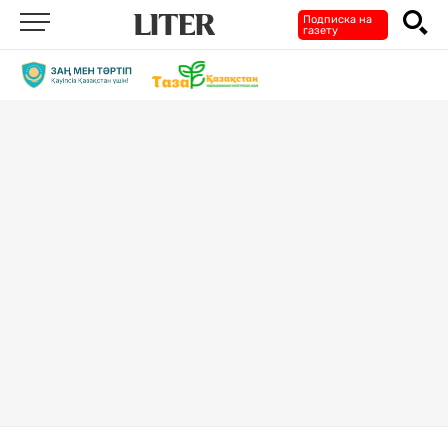
Подписка на
газету