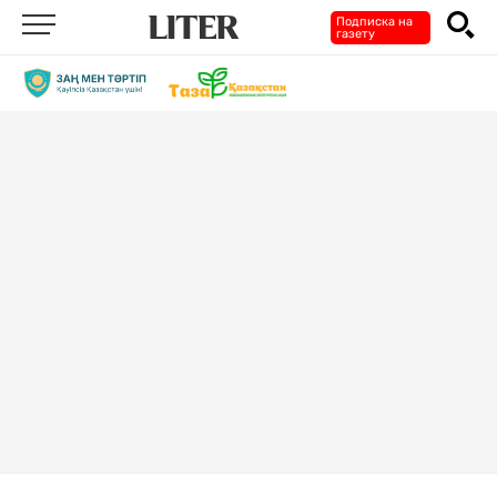
Подписка на
газету