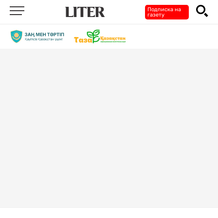
Подписка на
газету