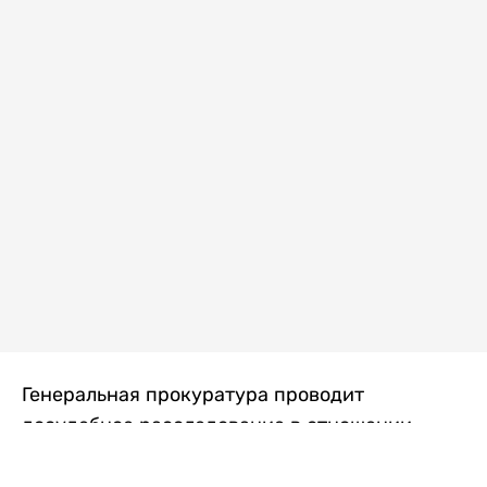
Генеральная прокуратура проводит
досудебное расследование в отношении
преступной группы, длительное время
занимавшейся экономической контрабандой