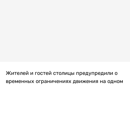
Жителей и гостей столицы предупредили о
временных ограничениях движения на одном
из самых загруженных проспектов города.
Причиной станут дорожные работы, которые
продлятся два дня, передает
Liter.kz
.
По информации городских служб, с 7 по 8
августа на проспекте Кабанбай батыра