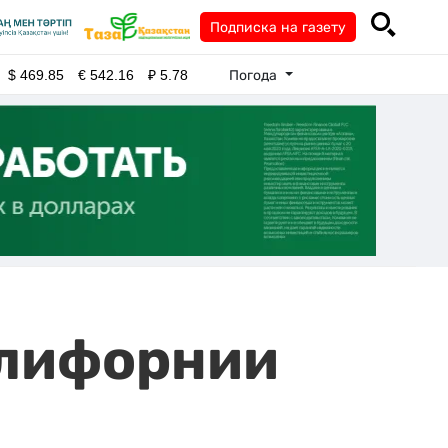
Подписка на газету
Погода
$
469.85
€
542.16
₽
5.78
алифорнии