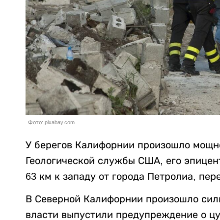
Фото: pixabay.com
У берегов Калифорнии произошло мощн
Геологической службы США, его эпицент
63 км к западу от города Петролиа, пе
В Северной Калифорнии произошло силь
власти выпустили предупреждение о ц