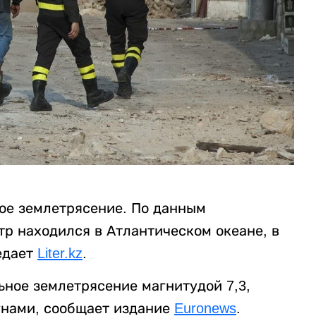
ое землетрясение. По данным
р находился в Атлантическом океане, в
редает
Liter.kz
.
ное землетрясение магнитудой 7,3,
унами, сообщает издание
Euronews
.