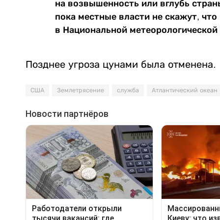
на возвышенность или вглубь стран
пока местные власти не скажут, что
в Национальной метеорологической
Позднее угроза цунами была отменена.
США
Землетрясение
служба
Атлантический океан