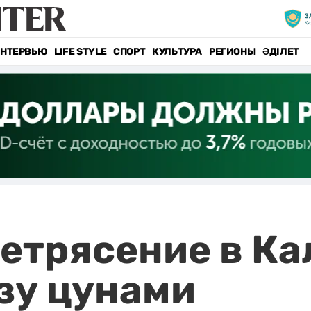
НТЕРВЬЮ
LIFE STYLE
СПОРТ
КУЛЬТУРА
РЕГИОНЫ
ӘДІЛЕТ
летрясение в К
зу цунами