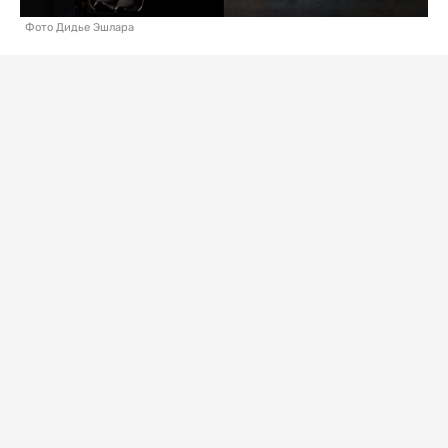
Фото Дидье Эшлара