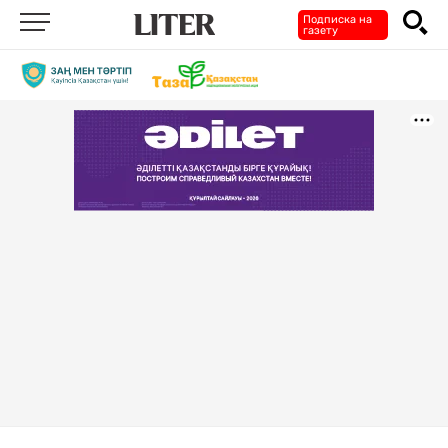
Подписка на
газету