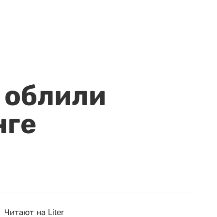
 облили
нге
Читают на Liter