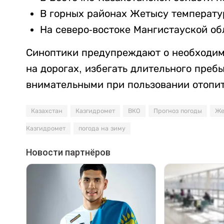
В горных районах Жетысу температура
На северо-востоке Мангистауской обл
Синоптики предупреждают о необходим
на дорогах, избегать длительного преб
внимательными при пользовании отопи
Казахстан
Казгидромет
ВКО
Прогноз погоды
Же
Казгидромет
погода на зиму