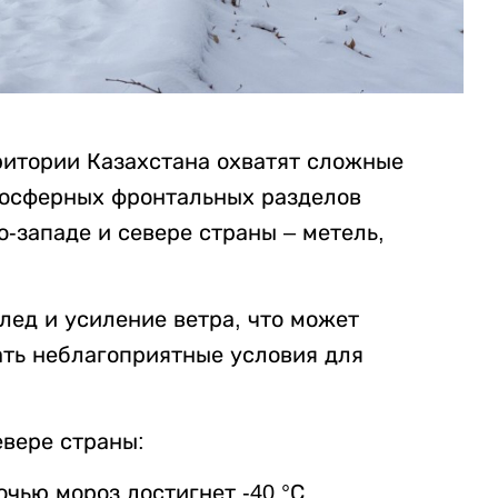
ритории Казахстана охватят сложные
мосферных фронтальных разделов
о-западе и севере страны – метель,
лед и усиление ветра, что может
ать неблагоприятные условия для
евере страны:
чью мороз достигнет -40 °С.