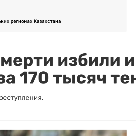
ьких регионах Казахстана
мерти избили и
за 170 тысяч те
реступления.