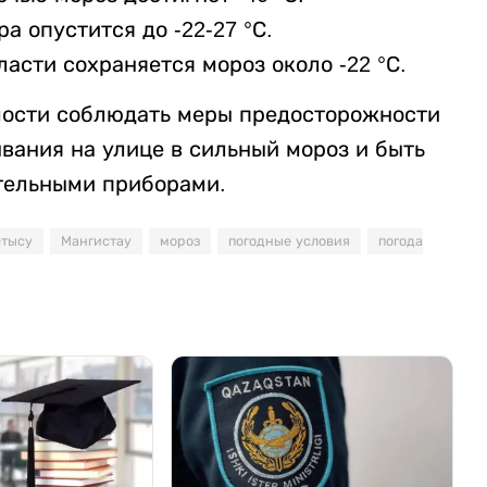
 опустится до -22-27 °С.
асти сохраняется мороз около -22 °С.
ости соблюдать меры предосторожности
ывания на улице в сильный мороз и быть
тельными приборами.
тысу
Мангистау
мороз
погодные условия
погода