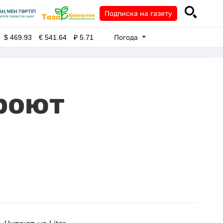
Подписка на газету
Погода
$
469.93
€
541.64
₽
5.71
кроют