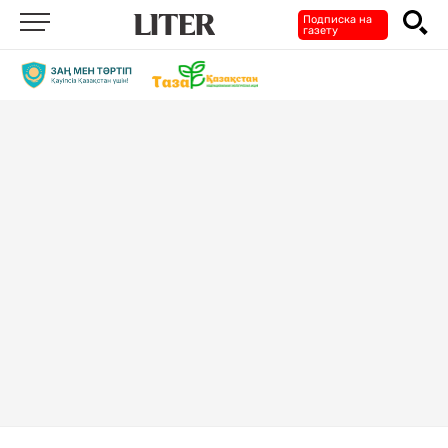
Подписка на
газету