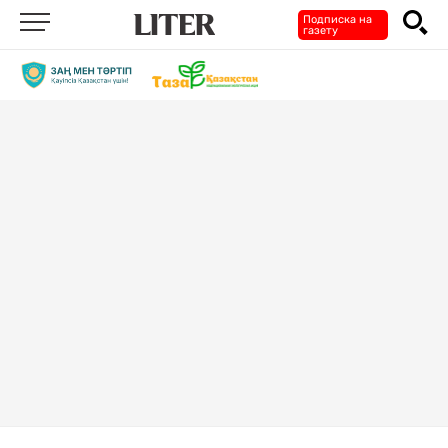
Подписка на
газету