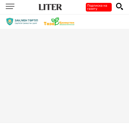
Подписка на
газету