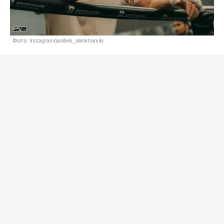
Фото: Instagram/janibek_alimkhanuly