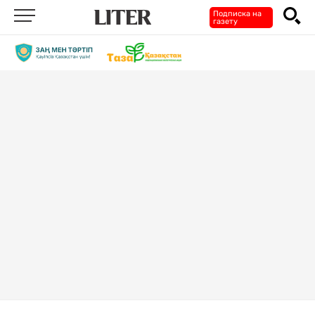
Подписка на
газету