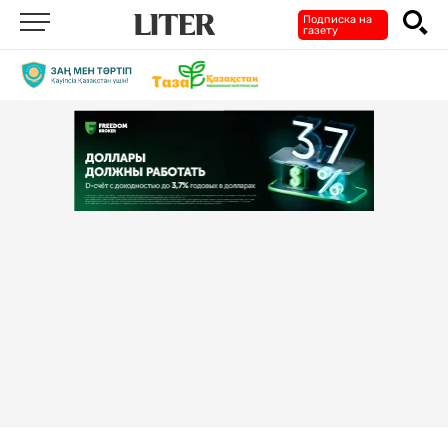
Подписка на
газету